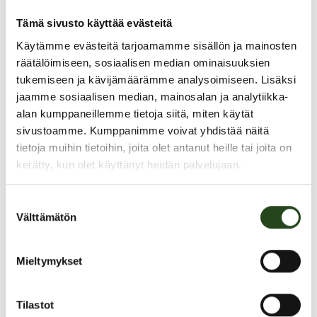
Tämä sivusto käyttää evästeitä
Käytämme evästeitä tarjoamamme sisällön ja mainosten
räätälöimiseen, sosiaalisen median ominaisuuksien
tukemiseen ja kävijämäärämme analysoimiseen. Lisäksi
PAHOITTELUT, TARJOUS EI OLE ENÄÄ VOIMASSA
jaamme sosiaalisen median, mainosalan ja analytiikka-
alan kumppaneillemme tietoja siitä, miten käytät
sivustoamme. Kumppanimme voivat yhdistää näitä
tietoja muihin tietoihin, joita olet antanut heille tai joita on
kerätty, kun olet käyttänyt heidän palvelujaan.
Suostumuksen
Välttämätön
valinta
Mieltymykset
Tilastot