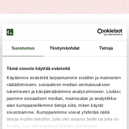
Suostumus
Yksityiskohdat
Tietoja
Tämä sivusto käyttää evästeitä
Käytämme evästeitä tarjoamamme sisällön ja mainosten
räätälöimiseen, sosiaalisen median ominaisuuksien
tukemiseen ja kävijämäärämme analysoimiseen. Lisäksi
jaamme sosiaalisen median, mainosalan ja analytiikka-
alan kumppaneillemme tietoja siitä, miten käytät
sivustoamme. Kumppanimme voivat yhdistää näitä
PAHOITTELUT, TARJOUS EI OLE ENÄÄ VOIMASSA
tietoja muihin tietoihin, joita olet antanut heille tai joita on
kerätty, kun olet käyttänyt heidän palvelujaan.