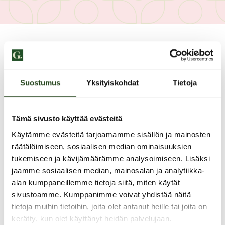
Suostumus
Yksityiskohdat
Tietoja
Tämä sivusto käyttää evästeitä
Käytämme evästeitä tarjoamamme sisällön ja mainosten
räätälöimiseen, sosiaalisen median ominaisuuksien
tukemiseen ja kävijämäärämme analysoimiseen. Lisäksi
jaamme sosiaalisen median, mainosalan ja analytiikka-
alan kumppaneillemme tietoja siitä, miten käytät
sivustoamme. Kumppanimme voivat yhdistää näitä
PAHOITTELUT, TARJOUS EI OLE ENÄÄ VOIMASSA
tietoja muihin tietoihin, joita olet antanut heille tai joita on
kerätty, kun olet käyttänyt heidän palvelujaan.