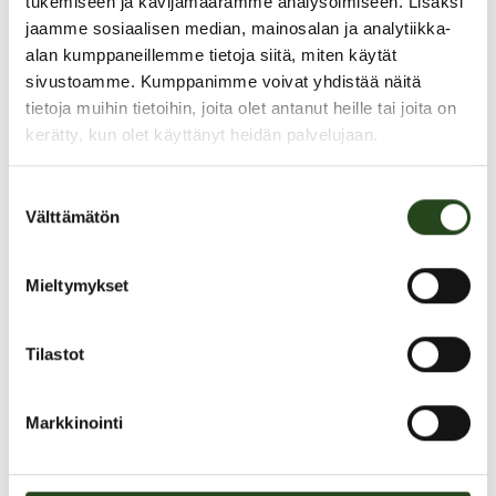
tukemiseen ja kävijämäärämme analysoimiseen. Lisäksi
jaamme sosiaalisen median, mainosalan ja analytiikka-
alan kumppaneillemme tietoja siitä, miten käytät
sivustoamme. Kumppanimme voivat yhdistää näitä
tietoja muihin tietoihin, joita olet antanut heille tai joita on
kerätty, kun olet käyttänyt heidän palvelujaan.
Joulutarjoukset
Suostumuksen
Rasia kuvallasi 29,- (norm. 32,-)
Välttämätön
valinta
Kuvasta kuva, teetä vanhasta kuvastasi uusi. alk. 5,- (norm. 13,40)
Mieltymykset
Kertakäyttöinen filmikamera, 19,- (norm. 24,90)
Tilastot
Valokuva, 20x30 cm kuva puhelimestasi, tikulta tai kortilta, 5,90
(norm. 14,80)
Markkinointi
Punainen muki, 15,- (norm. 19,90)