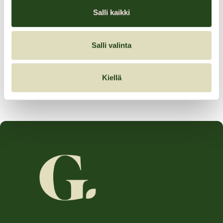
Jääkaappimagneetti kuvallasi, 6,90 (norm. 8,90)
Salli kaikki
monia tarjouksia
Salli valinta
Tarjouksen voimassaoloaika:
Kiellä
20.11.2025–24.12.2025