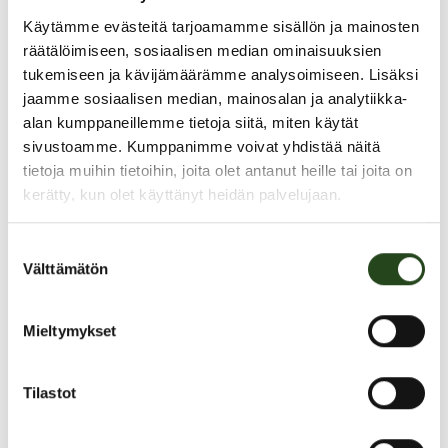
Käytämme evästeitä tarjoamamme sisällön ja mainosten
räätälöimiseen, sosiaalisen median ominaisuuksien
tukemiseen ja kävijämäärämme analysoimiseen. Lisäksi
jaamme sosiaalisen median, mainosalan ja analytiikka-
alan kumppaneillemme tietoja siitä, miten käytät
sivustoamme. Kumppanimme voivat yhdistää näitä
tietoja muihin tietoihin, joita olet antanut heille tai joita on
kerätty, kun olet käyttänyt heidän palvelujaan.
Suostumuksen
Välttämätön
valinta
PAHOITTELUT, TARJOUS EI OLE ENÄÄ VOIMASSA
Mieltymykset
Tilastot