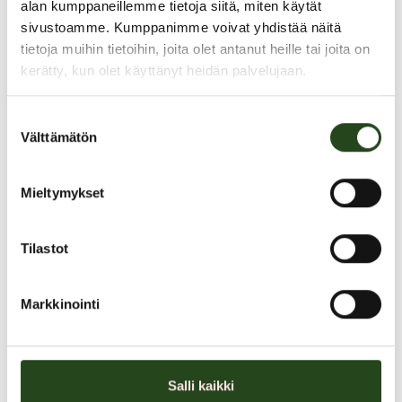
alan kumppaneillemme tietoja siitä, miten käytät
sivustoamme. Kumppanimme voivat yhdistää näitä
tietoja muihin tietoihin, joita olet antanut heille tai joita on
kerätty, kun olet käyttänyt heidän palvelujaan.
PAHOITTELUT, TARJOUS EI OLE ENÄÄ VOIMASSA
Suostumuksen
Välttämätön
valinta
Mieltymykset
Tilastot
Kaikki Eucerinin aurinkotuotteet -20%
Markkinointi
Korkealaatuisia aurinkosuojatuotteita koko perheelle!
Salli kaikki
Eucerin Sun