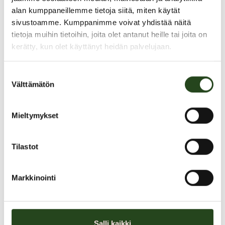
alan kumppaneillemme tietoja siitä, miten käytät
sivustoamme. Kumppanimme voivat yhdistää näitä
tietoja muihin tietoihin, joita olet antanut heille tai joita on
kerätty, kun olet käyttänyt heidän palvelujaan.
Suostumuksen
Välttämätön
valinta
Mieltymykset
Tilastot
Kaikki pääruoat
Markkinointi
Kaikki pääruoat -20%
Salli kaikki