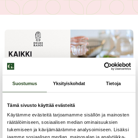
Suostumus
Yksityiskohdat
Tietoja
Tämä sivusto käyttää evästeitä
Käytämme evästeitä tarjoamamme sisällön ja mainosten
PAHOITTELUT, TARJOUS EI OLE ENÄÄ VOIMASSA
räätälöimiseen, sosiaalisen median ominaisuuksien
tukemiseen ja kävijämäärämme analysoimiseen. Lisäksi
jaamme sosiaalisen median, mainosalan ja analytiikka-