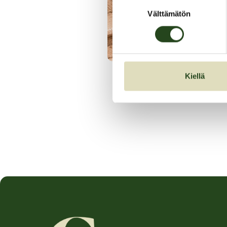
Suostumuksen
Välttämätön
valinta
Kiellä