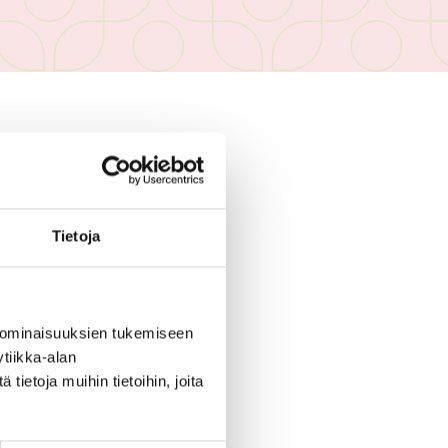
 ENÄÄ VOIMASSA
Tietoja
 ominaisuuksien tukemiseen
tiikka-alan
ja housut
ietoja muihin tietoihin, joita
 koodilla: KESÄ.