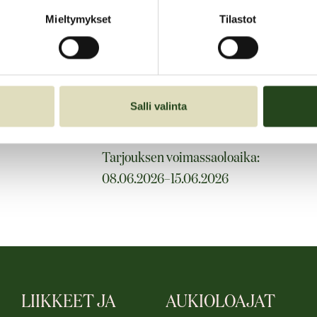
Löydä kesän kauneimmat kuosit, kevyet m
Mieltymykset
Tilastot
Nyt on täydellinen hetki hankkia uudet 
-25%
Salli valinta
Tarjouksen voimassaoloaika:
08.06.2026–15.06.2026
LIIKKEET JA
AUKIOLOAJAT