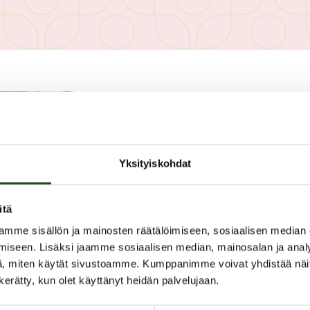
PAHOITTELUT, TARJOUS EI OLE
Yksityiskohdat
itä
mme sisällön ja mainosten räätälöimiseen, sosiaalisen median
iseen. Lisäksi jaamme sosiaalisen median, mainosalan ja analy
Kaikki paidat, hameet 
, miten käytät sivustoamme. Kumppanimme voivat yhdistää näitä t
n kerätty, kun olet käyttänyt heidän palvelujaan.
Tarjous myymälässä ja verkkokaupassa