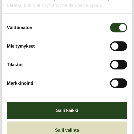
PAHOITTELUT, TARJOUS EI OLE ENÄÄ VOIMASSA
kerätty, kun olet käyttänyt heidän palvelujaan.
Suostumuksen
Välttämätön
valinta
Mieltymykset
Kesäkuun avaintarjoukset
Tilastot
Tervetuloa poimimaan suosikkituotteet ostoskoriin!
Markkinointi
Kesäkuun avaintarjoukset
Salli kaikki
Tarjouksen voimassaoloaika:
01.06.2024–30.06.2024
Salli valinta