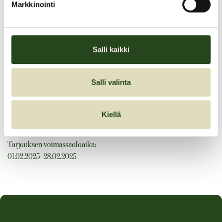
Markkinointi
Kuukauden annos
Salli kaikki
Helmikuun tunnelmia: Ulkona kylmää, sisällä lämmintä!
Täynnä rikkaita makuja ilman liiallista tulisuutta, juuri täydellistä!
Salli valinta
14,50 €
Kiellä
Tarjouksen voimassaoloaika:
01.02.2025–28.02.2025