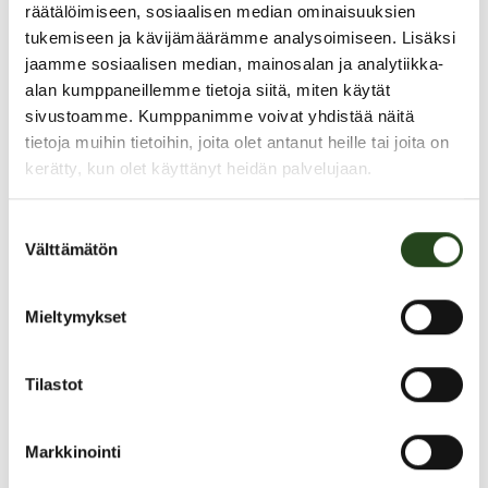
räätälöimiseen, sosiaalisen median ominaisuuksien
tukemiseen ja kävijämäärämme analysoimiseen. Lisäksi
jaamme sosiaalisen median, mainosalan ja analytiikka-
alan kumppaneillemme tietoja siitä, miten käytät
sivustoamme. Kumppanimme voivat yhdistää näitä
tietoja muihin tietoihin, joita olet antanut heille tai joita on
kerätty, kun olet käyttänyt heidän palvelujaan.
Suostumuksen
Välttämätön
valinta
PAHOITTELUT, TARJOUS EI OLE ENÄÄ VOIMASSA
Mieltymykset
Tilastot
Markkinointi