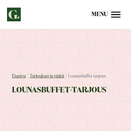
Siirry
sisältöön
MENU
Etusivu
Tarjoukset ja vinkit
Lounasbuffet-tarjous
LOUNASBUFFET-TARJOUS