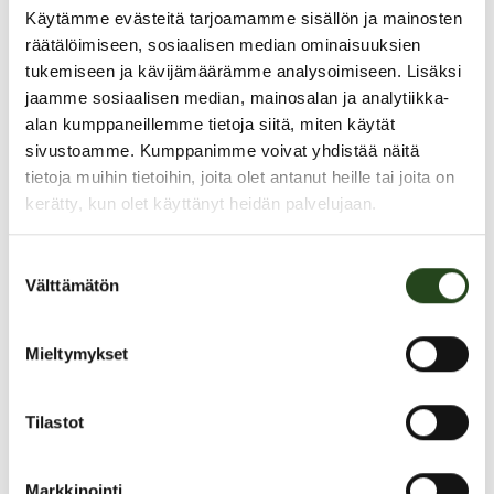
Käytämme evästeitä tarjoamamme sisällön ja mainosten
räätälöimiseen, sosiaalisen median ominaisuuksien
tukemiseen ja kävijämäärämme analysoimiseen. Lisäksi
jaamme sosiaalisen median, mainosalan ja analytiikka-
alan kumppaneillemme tietoja siitä, miten käytät
PAHOITTELUT, TARJOUS EI OLE ENÄÄ VOIMASSA
sivustoamme. Kumppanimme voivat yhdistää näitä
tietoja muihin tietoihin, joita olet antanut heille tai joita on
kerätty, kun olet käyttänyt heidän palvelujaan.
Suostumuksen
Välttämätön
valinta
Mieltymykset
Tilastot
Markkinointi