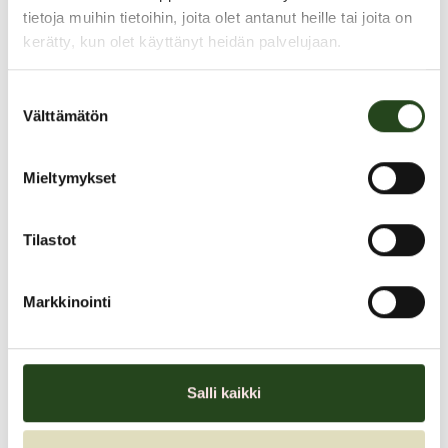
PAHOITTELUT, TARJOUS EI OLE ENÄÄ VOIMASSA
tietoja muihin tietoihin, joita olet antanut heille tai joita on
kerätty, kun olet käyttänyt heidän palvelujaan.
Suostumuksen
Välttämätön
valinta
Mieltymykset
Marraskuun avaintarjoukset!
Tilastot
Marraskuun avaintarjoukset kaikille asiakkaille!
Tervetuloa!
Markkinointi
Marraskuun TARJOUKSET
Salli kaikki
Tarjouksen voimassaoloaika: