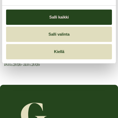
Salli kaikki
Meiltä ajoterveystarkastukset!
Salli valinta
Ajoterveystarkastukset -30%
Kiellä
Tarjouksen voimassaoloaika:
18.05.2026–31.07.2026