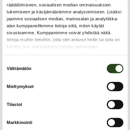
räätälöimiseen, sosiaalisen median ominaisuuksien
tukemiseen ja kävijämäärämme analysoimiseen. Lisäksi
jaamme sosiaalisen median, mainosalan ja analytiikka-
alan kumppaneillemme tietoja siitä, miten käytät
sivustoamme. Kumppanimme voivat yhdistää näitä
tietoja muihin tietoihin, joita olet antanut heille tai joita on
kerätty, kun olet käyttänyt heidän palvelujaan.
Suostumuksen
Välttämätön
valinta
Mieltymykset
PAHOITTELUT, TARJOUS EI OLE ENÄÄ VOIMASSA
Tilastot
Markkinointi