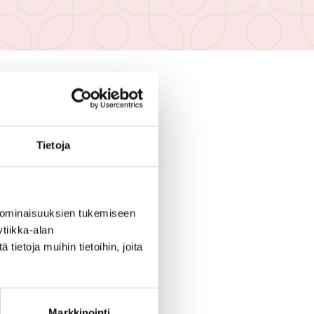
 ENÄÄ VOIMASSA
Tietoja
 ominaisuuksien tukemiseen
tiikka-alan
ietoja muihin tietoihin, joita
Markkinointi