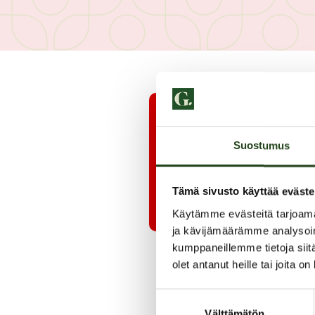
Suostumus
Tämä sivusto käyttää eväste
Käytämme evästeitä tarjoama
ja kävijämäärämme analysoim
kumppaneillemme tietoja siitä
olet antanut heille tai joita o
Suostumuksen
Välttämätön
valinta