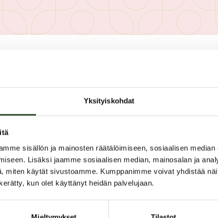
PAHOITTELUT, TARJOUS EI OLE
Yksityiskohdat
itä
mme sisällön ja mainosten räätälöimiseen, sosiaalisen median
iseen. Lisäksi jaamme sosiaalisen median, mainosalan ja analy
, miten käytät sivustoamme. Kumppanimme voivat yhdistää näitä t
Muki!
n kerätty, kun olet käyttänyt heidän palvelujaan.
Muki kuvallasi. Eri värejä!
Mieltymykset
Tilastot