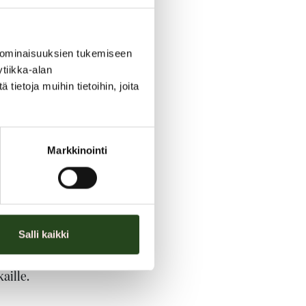
D-vitamiinia sekä monta muuta
nnäisainetta
 ominaisuuksien tukemiseen
tiikka-alan
ma auttaa jaksamaan, buustaa
ietoja muihin tietoihin, joita
kyä sekä auttaa pitämään
 sukraloosilla. Väriaineena
Markkinointi
ivaton ja sokeriton
tta.
D3-vitamiinin raaka-aine on
Salli kaikki
aille.