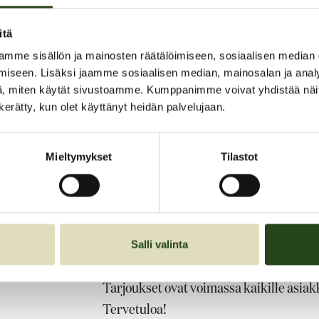
- sisältää B-ryhmän vitamiineja, C- ja 
itä
päivittäin tarvittavaa vitamiinia ja kive
mme sisällön ja mainosten räätälöimiseen, sosiaalisen median
iseen. Lisäksi jaamme sosiaalisen median, mainosalan ja analy
- hyvänmakuinen ( appelsiini) porejuo
, miten käytät sivustoamme. Kumppanimme voivat yhdistää näitä t
vastustuskykyä ja henkistä suoritusky
n kerätty, kun olet käyttänyt heidän palvelujaan.
stressitasot hallinnassa
- makeutettu isomaltilla, mannitolilla ja
Mieltymykset
Tilastot
luontainen punajuurimehujauhe
- laktoositon (maidoton), gluteeniton, hi
- ei sisällä soijaa tai eläinperäistä liivate
- eläinperäinen ainesosa tuotteessa on 
Salli valinta
lanoliini
Tarjoukset ovat voimassa kaikille asiakk
Tervetuloa!