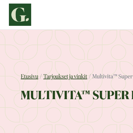
Siirry
sisältöön
Etusivu
Tarjoukset ja vinkit
Multivita™ Super
MULTIVITA™ SUPER