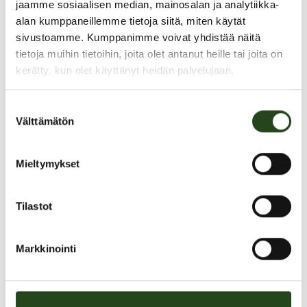
jaamme sosiaalisen median, mainosalan ja analytiikka-
alan kumppaneillemme tietoja siitä, miten käytät
sivustoamme. Kumppanimme voivat yhdistää näitä
tietoja muihin tietoihin, joita olet antanut heille tai joita on
kerätty, kun olet käyttänyt heidän palvelujaan.
Suostumuksen
Välttämätön
valinta
Mieltymykset
PAHOITTELUT, TARJOUS EI OLE ENÄÄ VOIMASSA
Tilastot
Markkinointi