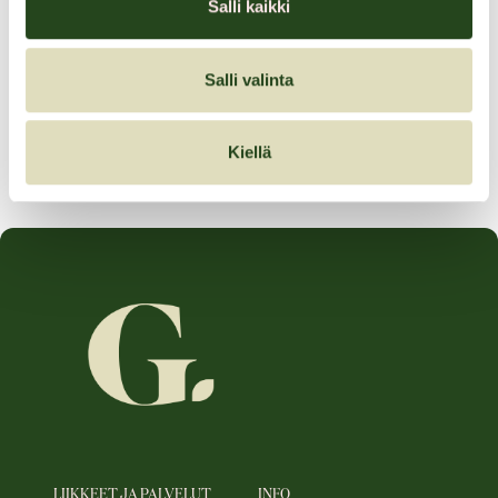
Salli kaikki
Synlabin tammi-helmikuun tarjoukset!
Salli valinta
Tarjouksen voimassaoloaika:
24.01.2025–22.02.2025
Kiellä
LIIKKEET JA PALVELUT
INFO