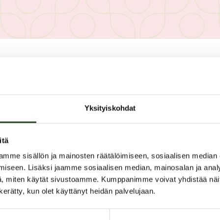
PAHOITTELUT, TARJOUS EI OLE
Yksityiskohdat
itä
mme sisällön ja mainosten räätälöimiseen, sosiaalisen median
iseen. Lisäksi jaamme sosiaalisen median, mainosalan ja analy
, miten käytät sivustoamme. Kumppanimme voivat yhdistää näitä t
n kerätty, kun olet käyttänyt heidän palvelujaan.
Tervetuloa