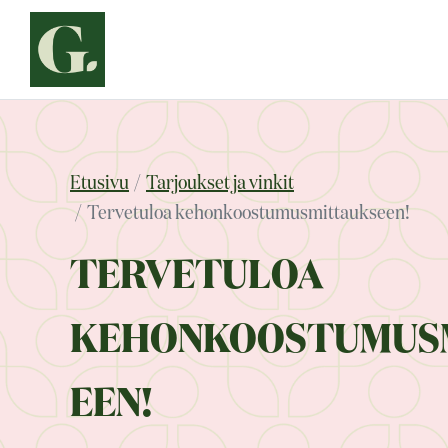
Siirry
sisältöön
Etusivu
Tarjoukset ja vinkit
Tervetuloa kehonkoostumusmittaukseen!
TERVETULOA
KEHONKOOSTUMUS
EEN!