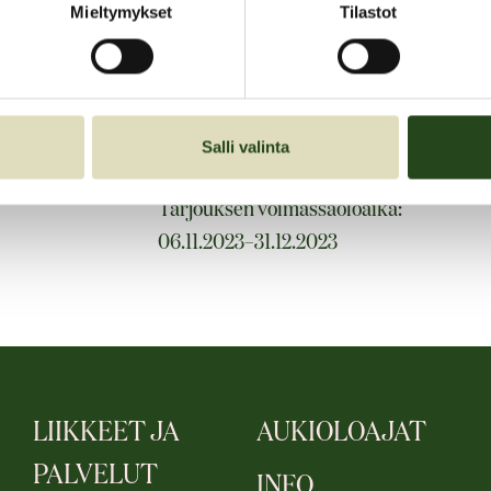
kehonkoostumusmitta
Mieltymykset
Tilastot
In-Body mittaus 25€
Salli valinta
Tarjouksen voimassaoloaika:
06.11.2023–31.12.2023
LIIKKEET JA
AUKIOLOAJAT
PALVELUT
INFO