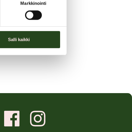
ukseen!
Markkinointi
Salli kaikki