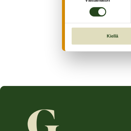
Välttämätön
valinta
Kiellä