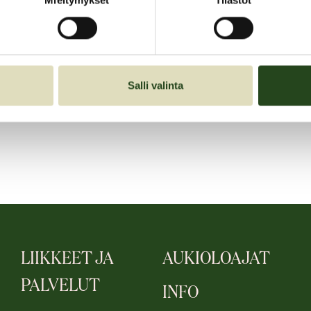
Mieltymykset
Tilastot
Tarjouksen voimassaoloaika:
01.05.2023–31.05.2023
Salli valinta
LIIKKEET JA
AUKIOLOAJAT
PALVELUT
INFO