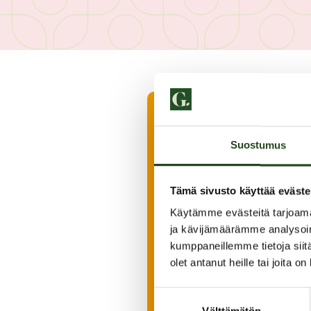
Suostumus
Tämä sivusto käyttää eväste
Käytämme evästeitä tarjoama
ja kävijämäärämme analysoim
kumppaneillemme tietoja siitä
olet antanut heille tai joita o
Suostumuksen