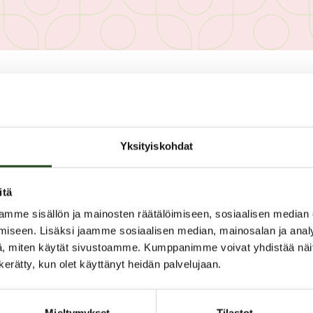
PAHOITTELUT, TARJOUS EI OLE
Yksityiskohdat
itä
mme sisällön ja mainosten räätälöimiseen, sosiaalisen median
iseen. Lisäksi jaamme sosiaalisen median, mainosalan ja analy
, miten käytät sivustoamme. Kumppanimme voivat yhdistää näitä t
Toukokuun avaintarjo
n kerätty, kun olet käyttänyt heidän palvelujaan.
Kauniaisten apteekin toukokuun avaint