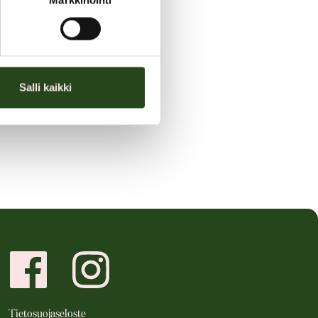
Markkinointi
Salli kaikki
Tietosuojaseloste