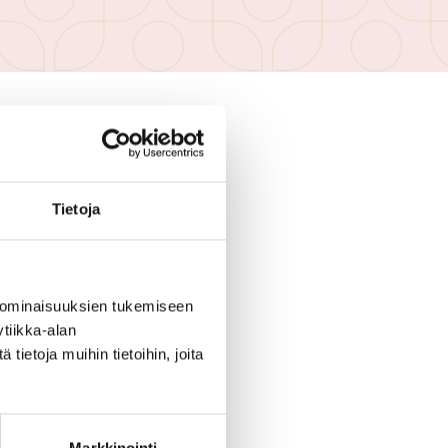
 ENÄÄ VOIMASSA
Tietoja
 ominaisuuksien tukemiseen
tiikka-alan
ietoja muihin tietoihin, joita
ukset
arjoukset.