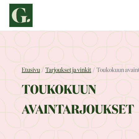
Siirry
sisältöön
Etusivu
Tarjoukset ja vinkit
Toukokuun avaint
TOUKOKUUN
AVAINTARJOUKSET