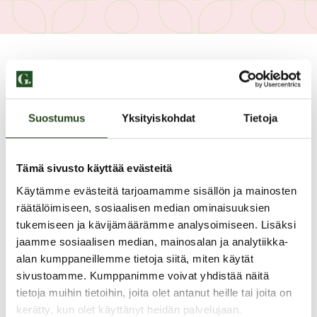
Suostumus
Yksityiskohdat
Tietoja
Tämä sivusto käyttää evästeitä
Käytämme evästeitä tarjoamamme sisällön ja mainosten
räätälöimiseen, sosiaalisen median ominaisuuksien
tukemiseen ja kävijämäärämme analysoimiseen. Lisäksi
jaamme sosiaalisen median, mainosalan ja analytiikka-
alan kumppaneillemme tietoja siitä, miten käytät
sivustoamme. Kumppanimme voivat yhdistää näitä
PAHOITTELUT, TARJOUS EI OLE ENÄÄ VOIMASSA
tietoja muihin tietoihin, joita olet antanut heille tai joita on
kerätty, kun olet käyttänyt heidän palvelujaan.