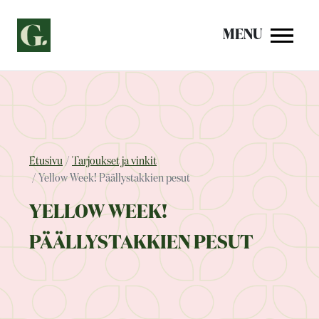
Siirry
sisältöön
MENU
Etusivu
Tarjoukset ja vinkit
Yellow Week! Päällystakkien pesut
YELLOW WEEK!
PÄÄLLYSTAKKIEN PESUT