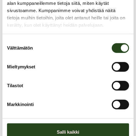
alan kumppaneillemme tietoja siitä, miten käytät
sivustoamme. Kumppanimme voivat yhdistää näitä
tietoja muihin tietoihin, joita olet antanut heille tai joita on
kerätty, kun olet käyttänyt heidän palvelujaan.
Suostumuksen
Välttämätön
valinta
Mieltymykset
Tilastot
Yellow Week! Päällystakkien pesut
Markkinointi
Tarjous voimassa 22.-27.9.2025.
Alennus ei koske nahkatakkien puhdistusta.
Salli kaikki