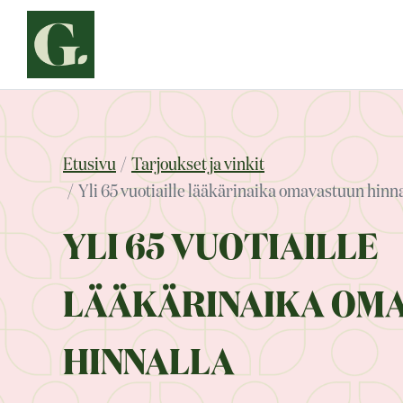
Siirry
sisältöön
Etusivu
Tarjoukset ja vinkit
Yli 65 vuotiaille lääkärinaika omavastuun hinna
YLI 65 VUOTIAILLE
LÄÄKÄRINAIKA OM
HINNALLA