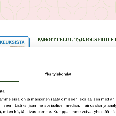
PAHOITTELUT, TARJOUS EI OLE
Yksityiskohdat
itä
Yli 65 vuotiaille lääkä
mme sisällön ja mainosten räätälöimiseen, sosiaalisen median
hinnalla
iseen. Lisäksi jaamme sosiaalisen median, mainosalan ja analy
, miten käytät sivustoamme. Kumppanimme voivat yhdistää näitä t