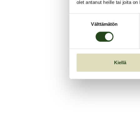
olet antanut heille tai joita o
Suostumuksen
Välttämätön
valinta
Kiellä