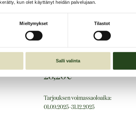
n kerätty, kun olet käyttänyt heidän palvelujaan.
Kelan valinnanvapauskokeilu alkaa 1.9.25
Lääkärille aika 30 min, maksat vain om
Mieltymykset
Tilastot
lääkärinpalkkio, jonka erotuksen maks
Hintaan sisältyy tasapainotesti kuvassa
Hoitopaketti erikseen 10 x 30 min 800 €
Salli valinta
28,20€
Tarjouksen voimassaoloaika:
01.09.2025–31.12.2025