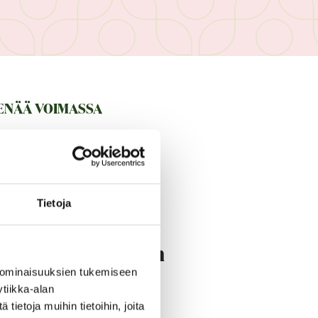
 ENÄÄ VOIMASSA
Tietoja
rinaika omavastuun
 ominaisuuksien tukemiseen
tiikka-alan
ietoja muihin tietoihin, joita