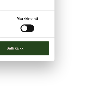
 kaikille 65 v. täyttäneille!
avastuun 28,20 € / 100 €
Markkinointi
aa KELA suoraveloituksella!
.
.
Salli kaikki