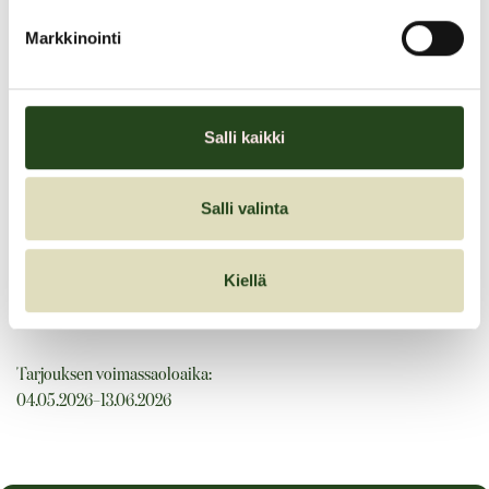
Markkinointi
YO-valokuvaus
Salli kaikki
YO-valokuvaus Kannelmäen Kauppakeskus Kaaren studiossa (2.
kerros).
Hinta 149 euroa. Kysy lisää ja varaa kuvausaika numerosta 09 532
Salli valinta
200
Kiellä
149 €
Tarjouksen voimassaoloaika:
04.05.2026–13.06.2026