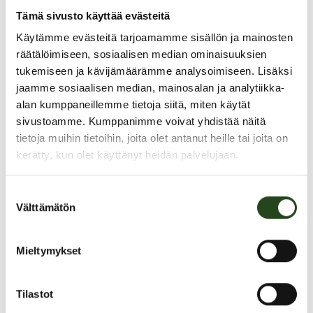
Tämä sivusto käyttää evästeitä
Käytämme evästeitä tarjoamamme sisällön ja mainosten
räätälöimiseen, sosiaalisen median ominaisuuksien
tukemiseen ja kävijämäärämme analysoimiseen. Lisäksi
jaamme sosiaalisen median, mainosalan ja analytiikka-
alan kumppaneillemme tietoja siitä, miten käytät
sivustoamme. Kumppanimme voivat yhdistää näitä
tietoja muihin tietoihin, joita olet antanut heille tai joita on
kerätty, kun olet käyttänyt heidän palvelujaan.
Suostumuksen
Välttämätön
valinta
PAHOITTELUT, TARJOUS EI OLE ENÄÄ VOIMASSA
Mieltymykset
Tilastot