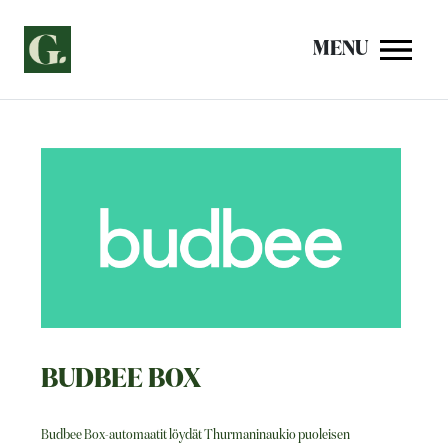
Siirry
sisältöön
MENU
BUDBEE BOX
Budbee Box-automaatit löydät Thurmaninaukio puoleisen