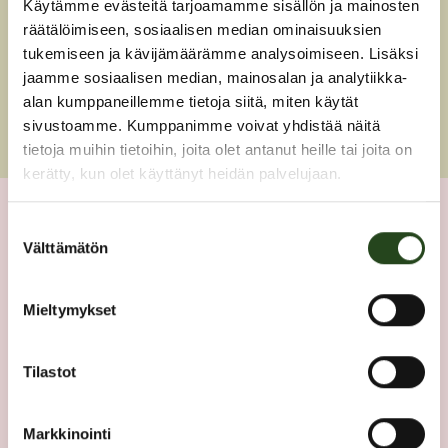
Käytämme evästeitä tarjoamamme sisällön ja mainosten
KOTISIVUT
räätälöimiseen, sosiaalisen median ominaisuuksien
tukemiseen ja kävijämäärämme analysoimiseen. Lisäksi
jaamme sosiaalisen median, mainosalan ja analytiikka-
SIIRRY
alan kumppaneillemme tietoja siitä, miten käytät
sivustoamme. Kumppanimme voivat yhdistää näitä
tietoja muihin tietoihin, joita olet antanut heille tai joita on
kerätty, kun olet käyttänyt heidän palvelujaan.
Suostumuksen
1. kerros
Välttämätön
valinta
POHJAKARTTA
Mieltymykset
Tilastot
Markkinointi