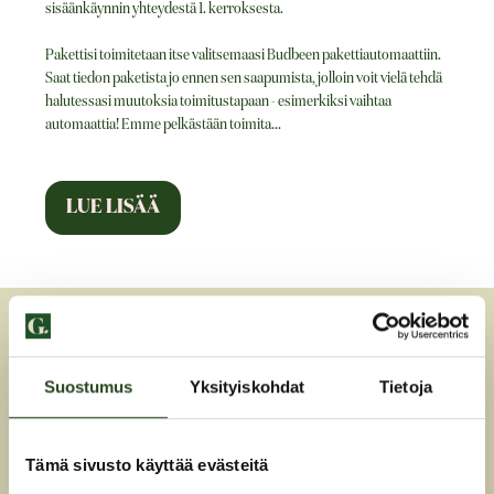
sisäänkäynnin yhteydestä 1. kerroksesta.
Pakettisi toimitetaan itse valitsemaasi Budbeen pakettiautomaattiin.
Saat tiedon paketista jo ennen sen saapumista, jolloin voit vielä tehdä
halutessasi muutoksia toimitustapaan - esimerkiksi vaihtaa
automaattia! Emme pelkästään toimita
...
AUKIOLOAJAT
Suostumus
Yksityiskohdat
Tietoja
ma-pe
7-22
la
7-22
Tämä sivusto käyttää evästeitä
su
9-22