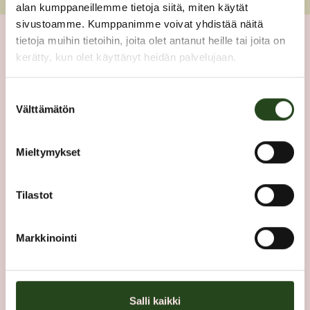
alan kumppaneillemme tietoja siitä, miten käytät
sivustoamme. Kumppanimme voivat yhdistää näitä
tietoja muihin tietoihin, joita olet antanut heille tai joita on
1. kerros
kerätty, kun olet käyttänyt heidän palvelujaan.
POHJAKARTTA
Suostumuksen
Välttämätön
valinta
Mieltymykset
Tilastot
Markkinointi
Salli kaikki