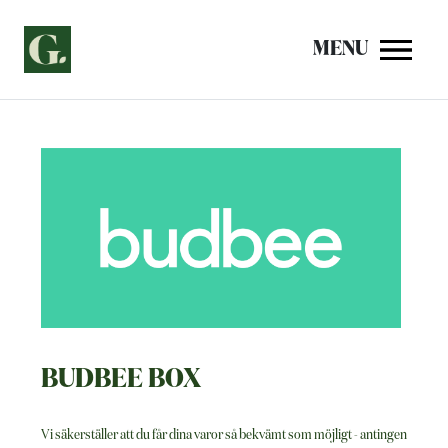
Siirry
sisältöön
MENU
BUDBEE BOX
Vi säkerställer att du får dina varor så bekvämt som möjligt - antingen