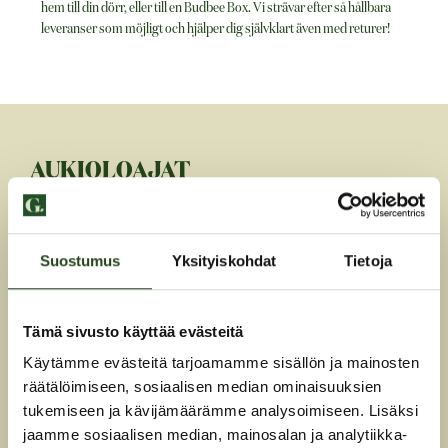
hem till din dörr, eller till en Budbee Box. Vi strävar efter så hållbara
leveranser som möjligt och hjälper dig självklart även med returer!
AUKIOLOAJAT
Mondag-Fredag
7-22
Lördag
7-22
Suostumus
Yksityiskohdat
Tietoja
Söndag
9-22
KOTISIVUT
Tämä sivusto käyttää evästeitä
Käytämme evästeitä tarjoamamme sisällön ja mainosten
räätälöimiseen, sosiaalisen median ominaisuuksien
SIIRRY
tukemiseen ja kävijämäärämme analysoimiseen. Lisäksi
jaamme sosiaalisen median, mainosalan ja analytiikka-